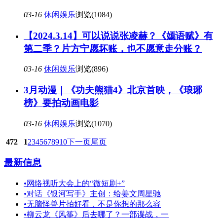
03-16
休闲娱乐
浏览(1084)
【2024.3.14】可以说说张凌赫？《嫣语赋》有
第二季？片方宁愿坏账，也不愿意走分账？
03-16
休闲娱乐
浏览(896)
3月动漫｜《功夫熊猫4》北京首映，《琅琊
榜》要拍动画电影
03-16
休闲娱乐
浏览(1070)
472
1
2
3
4
5
6
7
8
9
10
下一页
尾页
最新信息
•
网络视听大会上的“微短剧+”
•
对话《银河写手》主创：给姜文周星驰
•
无脑怪兽片拍好看，不是你想的那么容
•
柳云龙《风筝》后去哪了？一部谍战，一