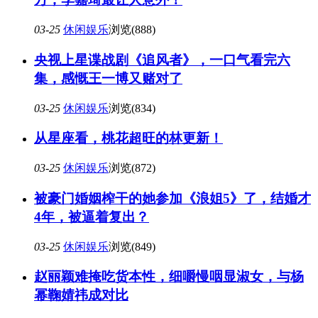
03-25
休闲娱乐
浏览(888)
央视上星谍战剧《追风者》，一口气看完六
集，感慨王一博又赌对了
03-25
休闲娱乐
浏览(834)
从星座看，桃花超旺的林更新！
03-25
休闲娱乐
浏览(872)
被豪门婚姻榨干的她参加《浪姐5》了，结婚才
4年，被逼着复出？
03-25
休闲娱乐
浏览(849)
赵丽颖难掩吃货本性，细嚼慢咽显淑女，与杨
幂鞠婧祎成对比