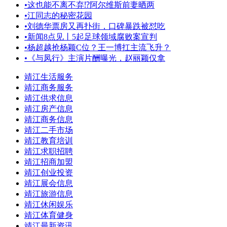
•
这也能不离不弃⁉️阿尔维斯前妻晒两
•
江同志的秘密花园
•
刘德华票房又再扑街，口碑暴跌被怼吃
•
新闻8点见丨5起足球领域腐败案宣判
•
杨超越抢杨颖C位？王一博扛主流飞升？
•
《与凤行》主演片酬曝光，赵丽颖仅拿
靖江生活服务
靖江商务服务
靖江供求信息
靖江房产信息
靖江商务信息
靖江二手市场
靖江教育培训
靖江求职招聘
靖江招商加盟
靖江创业投资
靖江展会信息
靖江旅游信息
靖江休闲娱乐
靖江体育健身
靖江最新资讯