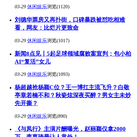
03-29
休闲娱乐
浏览(1120)
刘德华票房又再扑街，口碑暴跌被怼吃相难
看，网友：比烂片更致命
03-29
休闲娱乐
浏览(1017)
新闻8点见丨5起足球领域腐败案宣判；包小柏
AI“复活”女儿
03-29
休闲娱乐
浏览(1093)
杨超越抢杨颖C位？王一博扛主流飞升？白敬
亭章若楠不和？秋瓷炫深夜买醉？男女主未炒
先开撕？
03-29
休闲娱乐
浏览(890)
《与凤行》主演片酬曝光，赵丽颖仅拿2000
万，李嘉琦最让人意外！