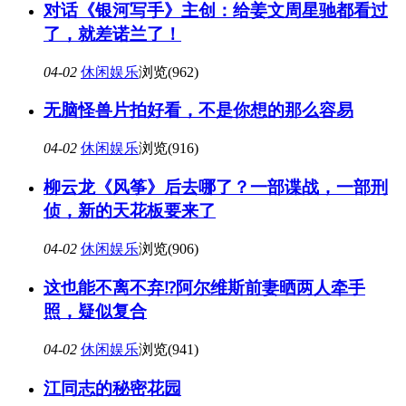
对话《银河写手》主创：给姜文周星驰都看过
了，就差诺兰了！
04-02
休闲娱乐
浏览(962)
无脑怪兽片拍好看，不是你想的那么容易
04-02
休闲娱乐
浏览(916)
柳云龙《风筝》后去哪了？一部谍战，一部刑
侦，新的天花板要来了
04-02
休闲娱乐
浏览(906)
这也能不离不弃⁉️阿尔维斯前妻晒两人牵手
照，疑似复合
04-02
休闲娱乐
浏览(941)
江同志的秘密花园