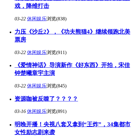
戏，降维打击
03-22
休闲娱乐
浏览(838)
力压《沙丘2》，《功夫熊猫4》继续领跑北美
票房
03-22
休闲娱乐
浏览(911)
《爱情神话》导演新作《好东西》开拍，宋佳
钟楚曦章宇主演
03-22
休闲娱乐
浏览(845)
资源咖被反噬了？？？？
03-16
休闲娱乐
浏览(891)
明晚开播！央视八套又拿到“王炸”，34集都市
女性励志剧来袭