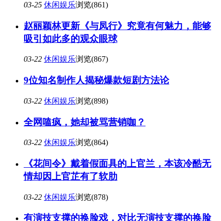
03-25
休闲娱乐
浏览(861)
赵丽颖林更新《与凤行》究竟有何魅力，能够
吸引如此多的观众眼球
03-22
休闲娱乐
浏览(867)
9位知名制作人揭秘爆款短剧方法论
03-22
休闲娱乐
浏览(898)
全网嗑疯，她却被骂营销咖？
03-22
休闲娱乐
浏览(864)
《花间令》戴着假面具的上官兰，本该冷酷无
情却因上官芷有了软肋
03-22
休闲娱乐
浏览(878)
有演技支撑的换脸戏，对比无演技支撑的换脸