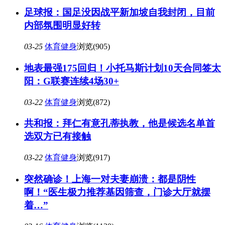
足球报：国足没因战平新加坡自我封闭，目前
内部氛围明显好转
03-25
体育健身
浏览(905)
地表最强175回归！小托马斯计划10天合同签太
阳：G联赛连续4场30+
03-22
体育健身
浏览(872)
共和报：拜仁有意孔蒂执教，他是候选名单首
选双方已有接触
03-22
体育健身
浏览(917)
突然确诊！上海一对夫妻崩溃：都是阴性
啊！“医生极力推荐基因筛查，门诊大厅就摆
着…”