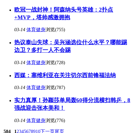
欧冠一战封神！阿森纳头号英雄：2扑点
+MVP，塔帅感激拥抱
03-14
体育健身
浏览(755)
热议泰山失球：吴兴涵选位什么水平？哪能踢
边卫？多打一人不会踢
03-14
体育健身
浏览(728)
西媒：塞维利亚在关注切尔西前锋福法纳
03-14
体育健身
浏览(787)
实力真厚！孙颖莎单局轰60得分流横扫韩乒，8
强战迎击张本美和！
03-14
体育健身
浏览(776)
584
1
2
3
4
5
6
7
8
9
10
下一页
尾页