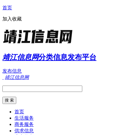
首页
加入收藏
靖江信息网
分类信息发布平台
发布信息
靖江信息网
首页
生活服务
商务服务
供求信息