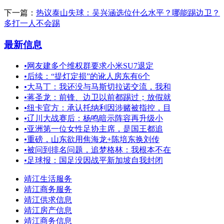
下一篇：
热议泰山失球：吴兴涵选位什么水平？哪能踢边卫？
多打一人不会踢
最新信息
•
网友建多个维权群要求小米SU7退定
•
后续：“提灯定损”的讹人房东有6个
•
大马丁：我还没与马斯切拉诺交流，我和
•
蒋圣龙：前锋、边卫以前都踢过；放假就
•
纽卡官方：承认托纳利因涉赌被指控，目
•
辽川大战赛后：杨鸣暗示阵容再升级小
•
亚洲第一位女性足协主席，是国王都追
•
重磅，山东欲用焦海龙+陈培东换刘传
•
被问到排名问题，追梦格林：我根本不在
•
足球报：国足没因战平新加坡自我封闭
靖江生活服务
靖江商务服务
靖江供求信息
靖江房产信息
靖江商务信息