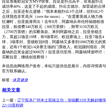
拉亚加冕欧冠官方MVP荣誉。拉亚是扑点高手，在英超扑点
成功率40%，这是了不起的成绩。扑出文德尔、加雷诺的点球
之后，拉亚还有点遗憾：“我本来能扑出3个点球，但扑出2个
点球我也非常高兴（over the moon）。”在需要英雄人物力挽
狂澜时，拉亚挺身而出！去年8月，阿森纳从布伦特福德租借
拉亚，租借费340万欧元（300万英镑），附带3150万欧元
（2700万英镑）的买断条款。来到阿森纳之后，拉亚坐稳主
力，英超22场丢19球，有9场零封。欧冠赛场上，拉亚7场丢4
球，3场零封。晋级欧冠8强，阿森纳又多拿到1060万欧元的奖
金，还有1个欧冠1/4决赛主场的门票收入。欧冠踢到现在，阿
森纳的总奖金超过9000万！拉亚居功至伟，阿森纳球迷呼吁：
买断拉亚，继续创造辉煌！
本信息由网络用户发布，
本站只提供信息展示，内容详情请与
官方联系确认。
标签 :
体育健身
相关文章
上一篇：
辽宁双杀广州本土双核立功：张镇麟33分无解赵继伟
22+10里程碑