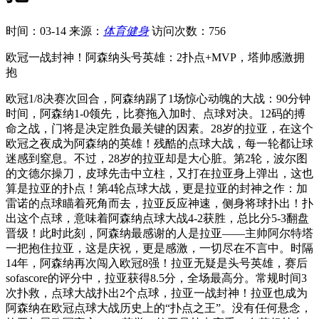
时间：03-14
来源：
体育健身
访问次数：756
欧冠一战封神！阿森纳头号英雄：2扑点+MVP，塔帅感激拥
抱
欧冠1/8决赛次回合，阿森纳踢了1场惊心动魄的大战：90分钟
时间，阿森纳1-0领先，比赛拖入加时、点球对决。12码的搏
命之战，门将是决定胜负最关键的因素。28岁的拉亚，在这个
欧冠之夜成为阿森纳的英雄！残酷的点球大战，每一轮都让球
迷感到窒息。不过，28岁的拉亚却是大心脏。第2轮，波尔图
的文德尔操刀，皮球先击中立柱，又打在拉亚身上弹出，这也
算是拉亚的扑点！第4轮点球大战，更是拉亚的封神之作：加
雷诺的点球瞄着死角而去，拉亚反应神速，侧身将球扑出！扑
出这个点球，意味着阿森纳点球大战4-2获胜，总比分5-3翻盘
晋级！此时此刻，阿森纳最感谢的人是拉亚——主帅阿尔特塔
一把抱住拉亚，这是庆祝，更是感激，一切尽在不言中。时隔
14年，阿森纳再次闯入欧冠8强！拉亚无疑是头号英雄，赛后
sofascore的评分中，拉亚获得8.5分，全场最高分。常规时间3
次扑救，点球大战扑出2个点球，拉亚一战封神！拉亚也成为
阿森纳在欧冠点球大战历史上的“扑点之王”。没有任何悬念，