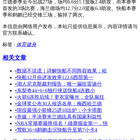
兰德赛季至今出战27场，场均6.6分1.1篮板2.4助攻，而本赛季
首发的3场比赛，海兰德场均12.7分2.0篮板6.3助攻。快船本赛
季和鹈鹕已经交锋三场，输掉了两次。
本信息由网络用户发布，
本站只提供信息展示，内容详情请与
官方联系确认。
标签 :
体育健身
相关文章
•
数据不说谎｜详解快船不同阵容效果：哈
•
快船12月份进攻效率122.6西部第一
•
湖人尼克斯裁判报告：唯一漏吹雷迪什
•
东契奇44+6+6独行侠送快船4连败小
•
火箭6连胜后续！更衣室曝光，全队疯狂
•
金球奖公布30人候选名单：梅西哈兰德
•
现役最强小前锋25进10出炉：小卡塔图
•
意媒：半决赛米兰德比具有国家利益性
•
NBA常规赛最终排名！雄鹿掘金第一，快
•
莺歌36+8鹈鹕击沉快船升至第7小卡4