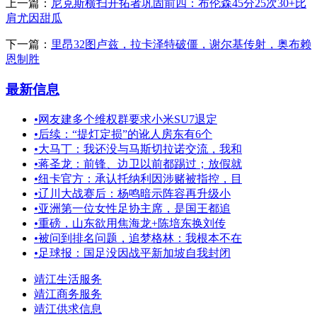
上一篇：
尼克斯横扫开拓者巩固前四：布伦森45分25次30+比
肩尤因甜瓜
下一篇：
里昂32图卢兹，拉卡泽特破僵，谢尔基传射，奥布赖
恩制胜
最新信息
•
网友建多个维权群要求小米SU7退定
•
后续：“提灯定损”的讹人房东有6个
•
大马丁：我还没与马斯切拉诺交流，我和
•
蒋圣龙：前锋、边卫以前都踢过；放假就
•
纽卡官方：承认托纳利因涉赌被指控，目
•
辽川大战赛后：杨鸣暗示阵容再升级小
•
亚洲第一位女性足协主席，是国王都追
•
重磅，山东欲用焦海龙+陈培东换刘传
•
被问到排名问题，追梦格林：我根本不在
•
足球报：国足没因战平新加坡自我封闭
靖江生活服务
靖江商务服务
靖江供求信息