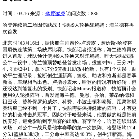
时间：03-16
来源：
体育健身
访问次数：836
哈登连续第二场因伤缺战！快船9人轮换战鹈鹕：海兰德将再
次首发
北京时间3月16日，据快船主帅泰伦-卢透露，詹姆斯-哈登将
因肩伤连续第二场缺席比赛。快船记者报道称，海兰德将再次
进入首发，球队预计使用9人轮换来对阵鹈鹕。昨天快船战胜
公牛一役中，海兰德顶替哈登首发出场，投篮9中6，三分7中
4，罚球2中1，拿下17分5篮板11助攻4抢断，只有1个失误，助
攻平生涯纪录，抢断创生涯新高，篮板、助攻和抢断都是赛季
新高，表现相当出色。卢指导表示，哈登的情况有所好转，但
还没达到能复出的级别。快船记者Murray报道称，快船预计会
使用9人轮换阵容，首发是海兰德、曼恩、乔治、莱昂纳德和
祖巴茨，替补保罗鲍威尔、科费、小波士顿和泰斯。距离常规
赛结束已经不到一个月了，快船需要保持健康的阵容，才有更
好的机会冲击总冠军。因此对于哈登来说，他要做的就是把肩
伤养好，避免影响到季后赛的出勤。赛季至今，哈登连续出战
59场，对公牛一战只是他本赛季的第一次缺阵。哈登场均17.4
分5.1篮板8.3助攻，三分命中率高达40.3%，创生涯新高。海