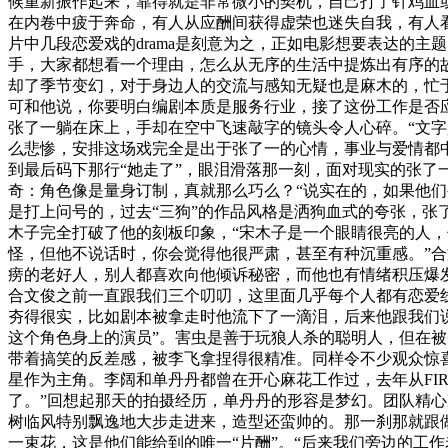
候重新振作起来，靠得就是非常微小的契机，自己打了针鸡血
在内卷中疲于奔命，有人从应酬间获得虚荣也迷失自我，有人
片中几段恋爱戏的drama是刻意为之，正如电影想要表达的
手，大家都想看一个理由，怎么从无序的生活中提炼出有序的
却了季节变幻，对于身边人的交流与感知无疑也是麻木的，忙
可和他说，你要明白编剧本质是服务行业，接了这份工作是否
张了一躺在床上，手却在空中飞速敲字的镜头令人心碎。“文字
么悲惨，安排这场戏完全是出于张了一的心情，事业与爱情都
到最后码下那行“她走了”，眼泪滑落那一刻，面对现实的张了
奇：角色像是量身订制，真就那么巧么？“说实在的，如果他
是打上问号的，过去“三狗”的作品风格是洒狗血式的夸张，
木子完全打破了他的刻板印象，“宋木子是一个眼睛很亮的人
怪，但他不说话时，你会觉得他很严肃，甚至有种沉重感。”合
痨的老好人，别人都喜欢向他倾诉秘密，而他也有情绪积压爆发
合文俊之前一直跟我们三个叨叨，这里面几乎每个人都有恋爱线
夯得很实，比如剧本被拿走时他流下了一滴泪，后来他跟我们
这个角色身上的演员”。害虫是善于玩狼人杀的聪明人，但在
带着搞笑的反差感，被李飞拿捏得很精准。同样令不少观众惊
星作为主角。李阔和单丹丹都曾在开心麻花工作过，去年从FI
了。”回想起那天的拍摄经历，单丹丹的形容是梦幻。团队精
树临风特别飘逸地大步走进来，造型还蛮帅的。那一刹那就跟
一束花，这是他们能给到的唯一“片酬”。“后来我们旁边的工