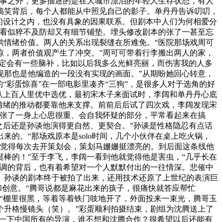
故事之外，更多描述的是在大城市漂泊的年轻人生存状态，有人
搞笑背后，每个人都能从中照见自己的影子。单丹丹告诉叨叨，
我们设计之内，也没有具象的因果联系。但剧本中人们为何相爱分
，看似猝不及防却又有细节铺垫。埋头修改剧本的张了一甚至忘
供情绪价值。两人的关系出现裂缝在所难免。“医院那场戏周可
惊，两者价值观产生了冲突。”周可可带着行李搬出两人的家，
肯定会有一些脑补，比如以后我多么光鲜亮丽，而伤害我的人多
现那也是他编造的一段没有实现的画面。”从期盼她回心转意，
“彩蛋惊喜”在一部电影里凑齐“三狗”，是很多人对于选角的好
从上百人里优中选优，最初宋木子来面试时，李阔和单丹丹心底
情绪的推动都要靠他来支撑。前前后后试了四次戏，李阔发现宋
有张了一身上心思很重、会自我怀疑的部分，平常看起来在搞
之后还是孙谈他演得更自然、更契合。”孙谈是性格隐忍有点话
的。“那场戏原本是solo时间，几个小伙伴在桌上吃火锅，
：我觉得每次去开策划会，策划马姗姗挺漂亮的。到后面这条线他
棒的！”至于李飞，李阔一看到他就觉得他是害虫，“几乎长在
着调的背后，也有着希望对一个人默默付出的一往情深。悲催中
、孙谈的剧本终于被拍了出来，还用技术还原了上世纪的表演巨
和创意。“腾哥说都是麻花出来的孩子，很痛快就答应帮忙
“棚里很黑，等着等着铁门吱地开了，外面投来一束光，腾哥玉
个升格慢镜头（笑）。”彩蛋顺利拍摄结束，剧组为沈腾送上了
问一下中国所有的导演，谁不想和沈腾合作？很希望以后还能有