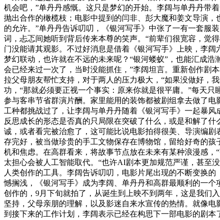
机会吧，”单丹丹感慨。这只是梦幻的开始。李阔与单丹丹带
抛出合作的橄榄枝；电影中提到的闫非、彭大魔和姜文导演，也
的允许。”单丹丹告诉叨叨，《银河写手》中张了一有一套服装
词，忐忑间她听到背后传来本尊的笑声。“前辈们很宽容，觉得
门没能请其观影。不过好消息是借着《银河写手》上映，李阔
梦幻联动，也许就在不远的未来呢？“银河蝼蚁”，也能汇成浩
会已经来过一次了，当时没能抓住，”李阔坦言。重新创作剧
拉父母朋友帮忙支持，对于两人的压力极大，“如果没做好，
功，“那就必须要正视一个事实：原来你就是很平庸。”每天
参与客串节省群演片酬。家里能用的装饰都被剧组拿去做了电
工种都挑战过了，让李阔与单丹丹随着《银河写手》一起暴风
反思成长的形态是否真的只局限在突破了什么，或是和解了什
诚，或者看完被治愈了，这可能比说电影拍得很美、导演编剧表
存完好，被当做珍贵的手工文物保存在博物馆，留给好奇的孩子窥
机和焦虑。在高群看来，将故事节点放在未来有某种浪漫感，“
太担心会被人工智能取代。“也许AI剧本更加规范严谨，甚至
人类创作的工具。李阔告诉叨叨，电影片尾出现的不断变换的
憾搁浅，《银河写手》成为李阔、单丹丹和高群最顺利的一个项
创作的，9月下旬就拍了，从诞生到上映不到两年，这是我们入
坚持，父母亲朋的理解，以及影迷自来水宣传的热情。就像电
到接下来的工作计划，李阔表示已经在构思下一部电影的剧本