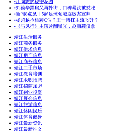
•
江同志的秘密花园
•
刘德华票房又再扑街，口碑暴跌被怼吃
•
新闻8点见丨5起足球领域腐败案宣判
•
杨超越抢杨颖C位？王一博扛主流飞升？
•
《与凤行》主演片酬曝光，赵丽颖仅拿
靖江生活服务
靖江商务服务
靖江供求信息
靖江房产信息
靖江商务信息
靖江二手市场
靖江教育培训
靖江求职招聘
靖江招商加盟
靖江创业投资
靖江展会信息
靖江旅游信息
靖江休闲娱乐
靖江体育健身
靖江最新资讯
靖江最新推文