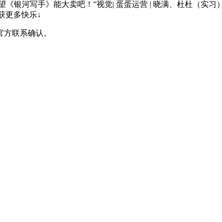
希望《银河写手》能大卖吧！”视觉| 蛋蛋运营 | 晓满、杜杜（实习）
收获更多快乐↓
官方联系确认。