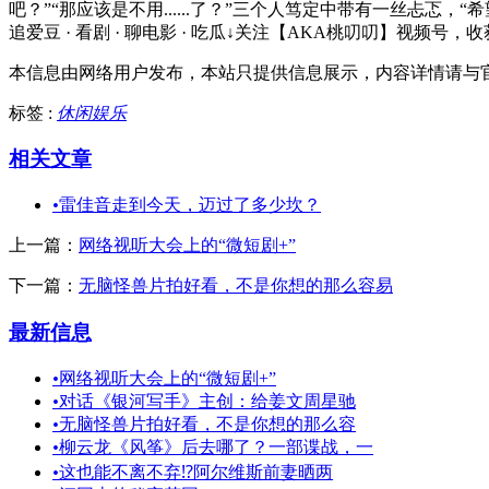
吧？”“那应该是不用......了？”三个人笃定中带有一丝忐忑，“
追爱豆 · 看剧 · 聊电影 · 吃瓜↓关注【AKA桃叨叨】视频号，
本信息由网络用户发布，
本站只提供信息展示，内容详情请与
标签 :
休闲娱乐
相关文章
•
雷佳音走到今天，迈过了多少坎？
上一篇：
网络视听大会上的“微短剧+”
下一篇：
无脑怪兽片拍好看，不是你想的那么容易
最新信息
•
网络视听大会上的“微短剧+”
•
对话《银河写手》主创：给姜文周星驰
•
无脑怪兽片拍好看，不是你想的那么容
•
柳云龙《风筝》后去哪了？一部谍战，一
•
这也能不离不弃⁉️阿尔维斯前妻晒两