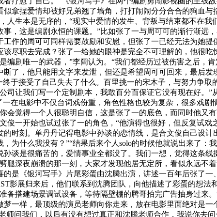
或者疗愈了自己。”《银河写手》在两个编剧勇闯影视圈的主线
看似拿捏爱情却被好兄弟翘了墙角，打打闹闹分分合合的狗血与
主题，人生本是无序的，“现实中爱情的发生、背叛与结束都不在
故事，这是编剧永恒的课题。”比如张了一与周可可的渐行渐远
于工作的周可可同样需要鼓励和安慰，但张了一已经无法为她提
应该尽职去完成？张了一给她的眼神是完全不可理解的，他很吃
是编剧唯一的武器，”李阔认为。“我们都经历过被伤害之后，
中断了，他只能用文字来发泄，但还是希望周可可回来，最后发
一终于接受了自己失去了什么。百里挑一的宋木子，与努力争取的
们公司让我们写一个定制剧本，我敢百分百保证它没有现在好。”
张了一在电影中不仅台词戏份重，角色性格也较为复杂，很多戏剧
，你会觉得一个人很聪明自信，这是张了一的底色，而同时他又
文俊一开始也试过张了一的角色，“他演得也很好，但反复试戏
的时刻。单丹丹记得电影中孙谈的恋情线，是合文俊自己设计出来
，为什么我没有？”“结果后来个人solo的时候他就说出来了
说孙谈是很痛苦的，爱情事业全都没了。我们一想，觉得这条线挺
被劈腿深夜崩溃的那一刻，大家才发现他居无定所，看似永远不
喜的是《银河写手》片尾彩蛋由沈腾出演，讲述一百年后张了一
RST影展归来后，他们联系到沈腾团队，向他描述了彩蛋的想法
心准备搭建场景调试设备，等待隔壁棚的腾哥拍完广告抽身过来。
做梦一样，最顶级的演员老师向你走来，放在电影里面绝对是一
作老师问我们，以后有没有想过真正和沈腾老师合作，我说你去