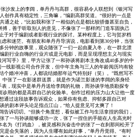
在一张沙发上的李阔，单丹丹与高群，很容易令人联想到《银河写
人创作具有稳定性，三角嘛，”编剧高群笑道。“很好的一点是
共通之处，“比如我和张了一相似的点是都比较骄傲甚至自负，
拼搏，善于听取别人的意见，不像张了一那样闭门造车固执己
不止于对于编剧或者影视行业的探讨。某种程度上，它与贺岁档
焦虑和迷茫。有朋友和单丹丹导演说，电影看到第30分钟，当张
0多分钟的故事里，观众随张了一们一起由夏入冬，在一群北漂
达编剧行业自嗨的行业片或是元电影，而是呈现理想主义与现实
银河写手》里，甲方让张了一和孙谈将剧本主角改成40多岁的中
找到一线影视公司合作开发，但中年主角与三人的年龄阅历均有较
结个婚冲冲喜，人都说结婚那年运气特别好（笑）。”既然写不
》中张了一在影迷群送票，就是作为诺兰影迷的李阔的亲身经
手表，现实中是单丹丹送给李阔的礼物，而孙谈学地质勘探专
就诊用的都是高群自己的化验单。创作过程的压力山大让他一度
也想通过这段故事告诉观众，如果你有焦虑、抑郁多跟自己对
谈的剧本评头论足指点江山，“给人提意见可太爽了！
李阔告诉叨叨。“但换个角度想，看似被工作与生活拿捏的我们，
望张了一与孙谈能够成功一次，张了一捏住的手能在人生高光时
本名为《打鸡血》，被灵感和兴奋击中的张了一在刹那间松开了
完是会失落的，因为人生哪有如此好事，”单丹丹觉得。“有时