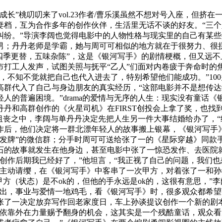
长”桃叨叨来了vol.23作者/曹乐溪虽然不想对号入座，但挤
档，互为合作多年的创作伙伴，生活里无话不谈的好友。“三个
纠纷。”导演李阔也觉得电影中的人物性格与现实里的自己有某些
男；丹丹老师是学霸，她与周可可相似的地方就在于很努力、很
四季更替，五味杂陈”，这是《银河写手》的剧情梗概，但又远
打工人发声，试图关照与抚平“乙人”们面对内卷疲于奔命时的
，不知不觉就把自己也代入进去了，特别希望他们能成功。”10
高群代入了自己与身边朋友的真实经历，“这部电影并不是想传
人的普遍困境。”drama的爱情与无序的人生：现实没有童话《
单丹丹和高群创作的《火星司机》在FIRST创投会上拿了奖，也
沮丧之中，李阔与单丹丹决定先把人生另一件大事结婚给办了，“
作后，他们决定将一群北漂年轻人的故事搬上银幕，《银河写手
线发牌”的微信群；分手时周可可送给张了一的《星际穿越》同款
石的故事就发生在他身边，甚至电影中张了一惊恐发作、去医院
创作后期我已经好了，”他坦言，“我正视了自己的问题，我们
至主动请缨，在《银河写手》中客串了一次甲方，对着张了一和孙
甲方（状态）是不ok的，但他的手永远是ok的，这很有意思，”
踢出，事业与爱情一地鸡毛，看《银河写手》时，很多观众都希
张了一决定放弃写作回老家度日，车上孙谈提议创作一个新的剧
依靠外在力量赐予翻身的机会，这其实是一个残酷童话，观众看