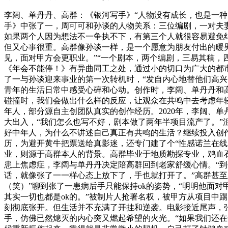
李阔、单丹丹、高群：《银河写手》“人物没有成长，也是一种成
手》中张了一，周可可和孙谈的人物关系：三位编剧，一对夫妻
如果两个人因为想法不一争执不下，有第三个人就很容易避免
但又心事很重。高群像孙谈一样，是一个愿意为朋友付出的暖
见，面对甲方会更职业。”“一个剧本，两个编剧，三易其稿，
《年会不能停！》有异曲同工之处，通过小的切口为广大的都市
了一与孙谈迎来事业的第一次转机时，“发自内心地替他们高兴
青年的生活日常中感受心碎和心动。创作时，李阔、单丹丹和
碰撞时，我们会做出什么样的反应，让观众在共鸣中去考虑年轻
年人，部分源自主创团队真实的创作经历。2020年，李阔、
大出入，“我们怎么也写不好，剧本做了两年半项目流产了。”
好中年人，为什么不讲述自己真正有共鸣的生活？继续投入创
历，为避开黄牛把票送给真影迷，还专门建了个“性感诺兰在
业，则源于高群本人的背景。高群毕业于地质勘探专业，鸡血
患上焦虑症，李阔与单丹丹决定陪高群回到老家舒缓心情。“到
话，就像张了一一样心态上放下了，手也就打开了。”高群甚
（笑）”聊到张了一患病后手只能保持ok的姿势，“明明他面对
其实一切也都是ok的。”被制片人抢署名权，被甲方从项目中
刻彻底张开。但生活并不充满了开挂和逆袭。电影接近尾声，
手，仿佛已然熄灭的内心突又燃起希望的火光。“如果我们还在