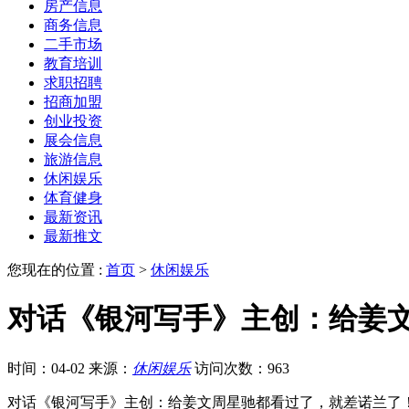
房产信息
商务信息
二手市场
教育培训
求职招聘
招商加盟
创业投资
展会信息
旅游信息
休闲娱乐
体育健身
最新资讯
最新推文
您现在的位置 :
首页
>
休闲娱乐
对话《银河写手》主创：给姜
时间：04-02
来源：
休闲娱乐
访问次数：963
对话《银河写手》主创：给姜文周星驰都看过了，就差诺兰了