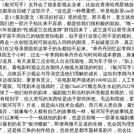
着《银河写手》去拜会了很多影视从业者，比如在香港给周星驰
都亲自目睹了这部片子。“这也是一种尊重吧，毕竟电影里cu
，是1:1复刻姜文《有话好好说》里的造型。那天看片，姜文就
我们把一部片子拍出来不容易，都是给我们很积极的鼓励。”唯一
六年前建的“性感诺兰在线发牌”群找回来了，诺兰迷可以替导演
瀚宇宙不用自己的钱投资拍电影，似乎是行业里心照不宣的规则
本再走一次创投流程可能会陷入同样的困境，不如破釜沉舟，真
我们在父母亲朋面前这辈子的头都抬不起来。”单丹丹回忆起李阔
只睡四五个小时，过去一年李阔和单丹丹在与时间和成本赛跑，身
影道具，有天凌晨三点全组人出去找场地，因为车子很小，“加上
成长。看电影时观众总在期待人物弧光展现的时刻，《银河写手》
么。点映后不少观众与导演交流他们理解的成长，这给到李阔与
达很深刻，要更有意义。”在电影尾声描述的100年以后，人
探。写埋剧本这场戏时，正值ChatGPT概念风生水起的20
张了一他们创作的剧本，编剧能力和当时的环境都是有限的，但1
没有错别字，但人类写的东西恰是由于那些闲笔、毛边和瑕疵，
《银河写手》片名，就是由AI技术合成的。而只有人类自身，最
目，“就像每个人都有自己的故事线一样，银河写手的故事线是有波
行以来唯一一个一稿就拍的剧本，也是目前唯一一部署名编剧播
影最初的名字“银河蝼蚁”，即便再微不足道的生物，也会因为理
了，还是铁三角的创作组合，也依然是都市题材喜剧片，但会比