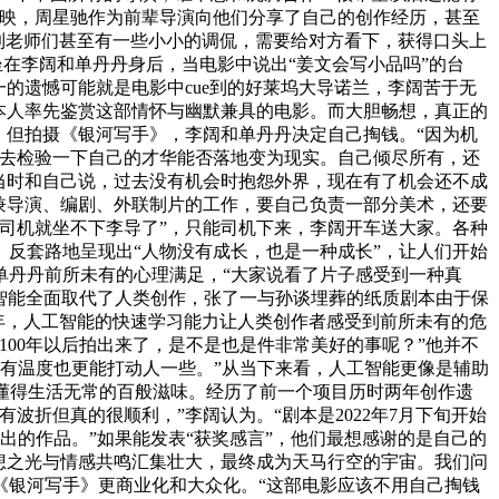
放映，周星驰作为前辈导演向他们分享了自己的创作经历，甚至
e到老师们甚至有一些小小的调侃，需要给对方看下，获得口头上
坐在李阔和单丹丹身后，当电影中说出“姜文会写小品吗”的台
的遗憾可能就是电影中cue到的好莱坞大导诺兰，李阔苦于无
本人率先鉴赏这部情怀与幽默兼具的电影。而大胆畅想，真正的
。但拍摄《银河写手》，李阔和单丹丹决定自己掏钱。“因为机
正去检验一下自己的才华能否落地变为现实。自己倾尽所有，还
当时和自己说，过去没有机会时抱怨外界，现在有了机会还不成
兼导演、编剧、外联制片的工作，要自己负责一部分美术，还要
司机就坐不下李导了”，只能司机下来，李阔开车送大家。各种
反套路地呈现出“人物没有成长，也是一种成长”，让人们开始
单丹丹前所未有的心理满足，“大家说看了片子感受到一种真
工智能全面取代了人类创作，张了一与孙谈埋葬的纸质剧本由于保
22年，人工智能的快速学习能力让人类创作者感受到前所未有的危
00年以后拍出来了，是不是也是件非常美好的事呢？”他并不
更有温度也更能打动人一些。”从当下来看，人工智能更像是辅助
懂得生活无常的百般滋味。经历了前一个项目历时两年创作遗
折但真的很顺利，”李阔认为。“剧本是2022年7月下旬开始
出的作品。”如果能发表“获奖感言”，他们最想感谢的是自己的
想之光与情感共鸣汇集壮大，最终成为天马行空的宇宙。我们问
《银河写手》更商业化和大众化。“这部电影应该不用自己掏钱