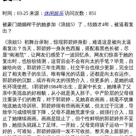
时间：03-25
来源：
休闲娱乐
访问次数：851
被豪门婚姻榨干的她参加《浪姐5》了，结婚才4年，被逼着复
出？
《浪姐5》初舞台录制，惊现郭碧婷身影，难道这是被向太逼
着复出？当天，郭碧婷一身灰色西服，搭配着黑色长裙，尽
显“南湘范”，让网友们感受了一波回忆杀。网友们惊喜于她的
复出时，也纷纷猜测，这背后会不会有向太的手笔？毕竟，自
嫁给向佐，郭碧婷三年生两胎，社交平台也很少更新，完全过
起了相夫教子的生活。唯有曝光的话题，还都是向太在运作。
郭碧婷的沉默，或许有向太的强势介入，但更多的，是她的成
长环境使然。1郭碧婷1984年出生，是家中长女，她继承了父
亲中美混血的好相貌，从小就是美人胚子。中产阶层的父母很
注重孩子们的教育，对于郭碧婷，见她喜欢画画，就毫不犹豫
地送她去培训班。郭碧婷很有些画画天赋，但太过于沉迷，导
致学习成绩明显下降，父母不愿她荒废学业，就强行介入，阻
止了她继续画画。画画是阻止了，但个性鲜明的郭碧婷并不妥
协，她扭头就踢上了足球。一开始，父母觉得孩子运动一下挺
好的，可谁知，郭碧婷踢得一发不可收拾。整天身上脏脏的，