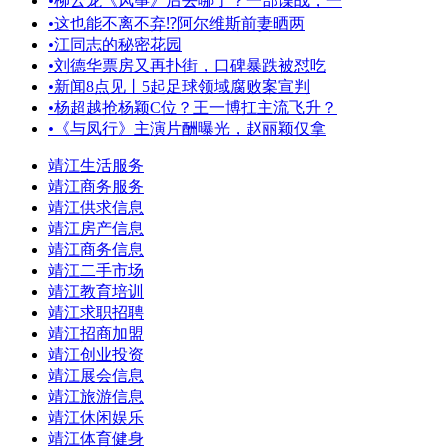
•
柳云龙《风筝》后去哪了？一部谍战，一
•
这也能不离不弃⁉️阿尔维斯前妻晒两
•
江同志的秘密花园
•
刘德华票房又再扑街，口碑暴跌被怼吃
•
新闻8点见丨5起足球领域腐败案宣判
•
杨超越抢杨颖C位？王一博扛主流飞升？
•
《与凤行》主演片酬曝光，赵丽颖仅拿
靖江生活服务
靖江商务服务
靖江供求信息
靖江房产信息
靖江商务信息
靖江二手市场
靖江教育培训
靖江求职招聘
靖江招商加盟
靖江创业投资
靖江展会信息
靖江旅游信息
靖江休闲娱乐
靖江体育健身