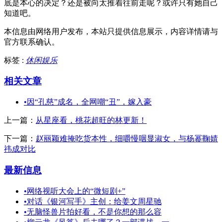
底是本心的决定？还是被向太推着往前走呢？或许只有她自己
知道吧。
本信息由网络用户发布，
本站只提供信息展示，内容详情请与
官方联系确认。
标签 :
休闲娱乐
相关文章
•
因“孔慈”成名，全网嘲“丑”，嫁入豪
上一篇：
从星座看，桃花超旺的林更新！
下一篇：
赵丽颖难掩吃货本性，细嚼慢咽显淑女，与杨幂鞠婧
祎成对比
最新信息
•
网络视听大会上的“微短剧+”
•
对话《银河写手》主创：给姜文周星驰
•
无脑怪兽片拍好看，不是你想的那么容