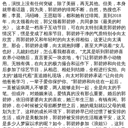
色，演技上没有任何突破，除了美丽，再无其他。但美，本身
就带着话题，因为美，郭碧婷的绯闻不断，自然，热搜也不
断，李晨、冯绍峰、王思聪等，都和她有过绯闻。直到2018
年，向太领着向佐，郭父领着郭碧婷，共同参加《最美的时
光》。这本是一档亲子互动节目，可在向太特别满意郭碧婷的
情况下，愣是变成了相亲节目。郭碧婷干净的气质特别令向太
欣赏，而郭碧婷又和年轻时的向太长得相似，这更让向太满
意。那会，郭碧婷走哪，向太就抱到哪，甚至大声说着:“女儿
也好，儿媳妇也好，怎么看我都喜欢。”尤其是听到郭碧婷喜
欢养小动物后，直言要买一块农地，专门让郭碧婷养小动物
用。无独有偶，在向太的极力撮合和运作下，郭碧婷和向佐先
后参加了综艺节目，从相恋、相处到结婚，全程进行实拍。向
太的“越俎代庖”直追婚礼现场，向太对郭碧婷承诺:“让向佐向
他爸爸学习，一辈子爱你保护你。”郭碧婷和向佐在一起后，
一直被诟病两人不够爱，两人能够走到一起，全是向太的手
笔。但或许，对婚姻来说，爱情真的没有那么重要。婚后的郭
碧婷，依旧得婆婆向太的喜欢，她三年生三胎，有钱有闲。郭
碧婷，在小时候被父母掐断梦想之后，她的规划就以父母的规
划为主了。这样的成长环境下，郭碧婷早已经过惯了被安排的
生活，或许是美貌加持，郭碧婷被安排的生活顺遂平安，这又
是多少人梦寐以求的呢？如今，郭碧婷参加《浪姐5》，这到