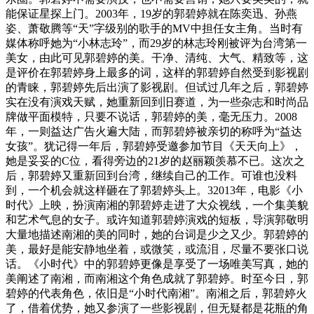
能保证星探上门。2003年，19岁的郭碧婷就在陈奕迅、孙燕
姿、萧敬腾等“天”字级别的歌手的MV中担任女主角。当时有
媒体称呼她为“小林志玲”，而29岁的林志玲刚被评为台湾第一
美女，由此可见郭碧婷的美。干净、清纯、大气、精致等，这
是评价在郭碧婷身上最多的词，这样的郭碧婷自然受到影视剧
的青睐，郭碧婷先后出演了影视剧。但试过几年之后，郭碧婷
实在没有演戏天赋，她重新回到旧赛道，为一些杂志和时尚品
牌做平面模特，只要不说话，郭碧婷的美，毫无压力。2008
年，一则益达广告火遍大陆，而郭碧婷被亲切的称呼为“益达
女孩”。犹记得一年后，郭碧婷受邀参加节目《天天向上》，
她是妥妥的C位，看得旁边的21岁的赵丽颖羡慕不已。这次之
后，郭碧婷又重新回到台湾，继续自己的工作。可谁也没料
到，一个机会就这样砸在了郭碧婷头上。32013年，电影《小
时代》上映，扮演南湘的郭碧婷走进了大众视线，一个集美貌
和艺术气息的女子。或许知道郭碧婷演戏的短板，导演郭敬明
大量地描述南湘的美的同时，她的台词是少之又少。郭碧婷的
美，最好是能安静地坐着，或微笑，或流泪，尽量不要张口说
话。《小时代》中的郭碧婷更像是享受了一场唯美写真，她的
美阐述了南湘，而南湘这个角色成就了郭碧婷。时至今日，郭
碧婷的代表角色，依旧是“小时代南湘”。南湘之后，郭碧婷火
了，借着优势，她又参演了一些影视剧，但无疑都是花瓶的角