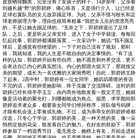
皮肤晒得黝黑，完全没有了女孩子的样子。14岁那年，父亲看
到越长越“野”的郭碧婷，痛心疾首，又是强行介入，让已经是
足球右翼队员的女儿放弃踢足球。为此，父亲不惜与校长和足
球老师据理力争，理由也很简单粗暴:“我把女儿生的漂漂亮亮
的，不是让她去踢足球的。”无奈之下，郭碧婷退出了足球
队，之后，更是听从父亲安排，进入了女子中学就读。每每回
忆起此事，郭碧婷都满眼落寞，一次采访中，她说:“我不踢足
球后，是感觉有些绝望的，一下子对自己没有了规划，那时
候，我就知道，我的人生是不能自由的决定事情的。”有了这
样的认知，郭碧婷开始有些自闭，她不愿意和外界交流，更不
会表达自己内心的真实想法。内心的那团火熄灭了，那就按父
亲的期望，成长为一名优雅的大家闺秀吧！自此，郭碧婷文静
了起来。2高中时，郭碧婷有一位女同学，她叽叽喳喳的有说
不完的话，郭碧婷受她影响，终于克服了交流障碍。这时的郭
碧婷已经长得亭亭玉立，由内而外地散发着一股文艺范，她就
像是活动着的聚光灯，到哪都能成为焦点。据悉，求学期间郭
碧婷追求者众多，都要靠女同学们维持秩序，排队领号码牌，
才能有机会送上零食或礼物。不过，成为乖乖女的郭碧婷谁都
没选，只专心于学业。郭碧婷的美，是一种天然的美，像一朵
悄然绽放的花朵，散发着自己的魅力。在好友的鼓励下，郭碧
婷参加了一档选秀节目，毫无悬念，她榜上有名，开始走进娱
乐圈。郭碧婷不需要演技，也不需要营销，她只要美美的，就