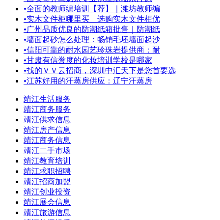
•
全面的教师编培训【荐】｜潍坊教师编
•
实木文件柜哪里买＿选购实木文件柜优
•
广州品质优良的防潮纸箱批售｜防潮纸
•
墙面起砂怎么处理：畅销毛坯墙面起沙
•
信阳可靠的耐水园艺珍珠岩提供商：耐
•
甘肃有信誉度的化妆培训学校是哪家
•
找的ＶＶ云招商，深圳中汇天下是您首要选
•
江苏好用的汗蒸房供应：辽宁汗蒸房
靖江生活服务
靖江商务服务
靖江供求信息
靖江房产信息
靖江商务信息
靖江二手市场
靖江教育培训
靖江求职招聘
靖江招商加盟
靖江创业投资
靖江展会信息
靖江旅游信息