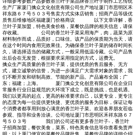
详细参考参数产品参数香兰叶子菜品牌香兰叶子制作工艺传统
生产厂家厦门擒众文化创意有限公司生产地址厦门市思明区禾
祥东路６７号５０３号售卖方式实体店销售；招商产品等级优
质售后维修地区福建厦门价格商议 以下文章详解，香
兰叶子菜加盟，特色美食价格，菜餐饮品牌的相关信息，请保
存收藏。 公司的香兰叶子菜采用海产，肉，蔬菜为原
材料制作而成，品质好，口味佳。该产品的保质期为当天，请
在这个时间内食用完效果佳。为确保香兰叶子菜的储存时间长
久，请选择适当的储藏方式，一般采用低温冷藏。公司产品售
出后会在无发货，根据要求采用指定的方式，运费无。
擒众生产高质量的香兰叶子菜，提供优质的售后服务、无方
式，建立诚挚的信誉，为进一步满足广大需求对象的需求，我
们不断开发和研制高效、节能的新产品。产品遍布全国；广
东；福建；上海。 厦门擒众文化创意有限公司在企业日
常服务行业日益规范的大环境下成立，既是挑战，也是机遇。
我们以更高的起点，更高的标准要求自己，以更专业，更专注
的态度为每一位提供更快捷、更优质的服务为目标，保证让每
个消费者都享用到放心满意的香兰叶子菜。欢迎各界朋友莅临
参观、指导和业务洽谈。公司地址厦门市思明区禾祥东路６７
号５０３号 我们的公司还有更多香兰叶子-，香兰叶
子招商加盟，餐饮美食，菜系，特色美食信息等你查看免责声
明：以上厦门便宜的菜餐饮品牌批售，菜餐饮品牌的详细介绍