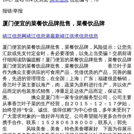
报错/举报
厦门便宜的菜餐饮品牌批售，菜餐饮品牌
靖江信息网
靖江信息港
最新靖江供求信息信息
厦门便宜的菜餐饮品牌批售，菜餐饮品牌，风险提示：让您先
汇款或先支付定金时，务必要谨慎，以免上当受骗！交易前请
仔细阅读防骗提醒！厦门便宜的菜餐饮品牌批售，菜餐饮品牌
厦门便宜的菜餐饮品牌批售，菜餐饮品牌 香兰叶子菜
作为擒众主要供应的可食用产品，凭借优质的产品，完善的服
务，先进的管理理念，在全国；上海；广东；福建很是畅销，
香兰叶子菜主要以海产，肉，蔬菜为原料进行生产，并以依产
品而定的包装形式销售，净重足足达依产品而定，保证实
惠。 擒众是厦门市一家专业的服务型公司，公司主要
从事香兰叶子菜的生产经营，自２０１５－１２－１７伊始，
始终坚持“专业、诚信、值得信赖”为中心价值，多年来受到了
广大需求对象的一致好评与肯定。公司希望能与更多合作伙伴
携手合作。联系：１５２８０６３８０００，联系人：郭先
生 风味美食，美食，特色美食哪家好 下面为你展示