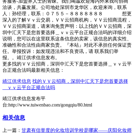
务服务-加盟界人士的青睐。我们竭诚欢迎海内外来我司协商
洽谈，共赢发展。公司地处深圳市龙华区，欢迎来询，联系
人：孙经理，联系：０７５５－８８８８８８８ 想更
深入的了解Ｖｖ云交易，ＶＶ云招商机构，ＶＶ云招商流程，
ＶＶ云招商渠道，请来询免责声明：以上找的ＶＶ云招商，深
圳中汇天下是您首要选择＿ｖｖ云平台正规合法吗的详细介绍
说明，您可以在这里联系这条信息的卖家，该信息的真实性、
准确性和合法性由商家负责。『本站』对此不承担任何保证责
任。举报投诉：如发现违法和不良资讯，请 联系我们举
报。。靖江供求信息发布。
更多找的ＶＶ云招商，深圳中汇天下是您首要选择＿ｖｖ云平
台正规合法吗最新相关信息：
靖江供求信息
找的ＶＶ云招商，深圳中汇天下是您首要选择
＿ｖｖ云平台正规合法吗
靖江供求信息发布平
台:http://www.tuiwenbao.com/gongqiu/80.html
相关信息
上一篇：
甘肃有信誉度的化妆培训学校是哪家——庆阳化妆师