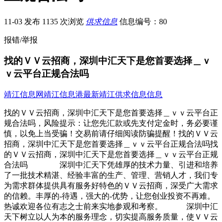
11-03 发布
1135 次浏览
供求信息
信息编号：80
报错/举报
找的ＶＶ云招商，深圳中汇天下是您首要选择＿ｖ
ｖ云平台正规合法吗
靖江信息网
靖江信息港
最新靖江供求信息信息
找的ＶＶ云招商，深圳中汇天下是您首要选择＿ｖｖ云平台正
规合法吗，风险提示：让您先汇款或先支付定金时，务必要谨
慎，以免上当受骗！交易前请仔细阅读防骗提醒！找的ＶＶ云
招商，深圳中汇天下是您首要选择＿ｖｖ云平台正规合法吗找
的ＶＶ云招商，深圳中汇天下是您首要选择＿ｖｖ云平台正规
合法吗 深圳中汇天下凭雄厚的技术力量、引进和培养
了一批技术精湛、经验丰富的生产、管理、营销人才，我们专
为需求群体提供具有服务好特色的ＶＶ云招商，深受广大需求
的信赖。丰厚的-待遇，强大的-优势，让您创业投资不再难。
热诚欢迎各位有志之士前来实地参观和考察。 深圳中汇
天下树立以人为本的服务理念，切实提高服务质量，使ＶＶ云