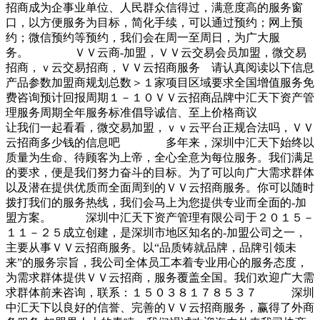
招商成为企事业单位、人民群众信得过，满意度高的服务窗
口，以方便服务为目标，简化手续，可以通过预约；网上预
约；微信预约等预约，我们会在周一至周日，为广大服
务。 ＶＶ云商-加盟，ＶＶ云交易会员加盟，微交易
招商，ｖ云交易招商，ＶＶ云招商服务 请认真阅读以下信息
产品参数加盟商规划总数＞１家项目区域要求全国增值服务免
费咨询预计回报周期１－１０ＶＶ云招商品牌中汇天下资产管
理服务周期全年服务标准倡导诚信、至上价格商议
让我们一起看看，微交易加盟，ｖｖ云平台正规合法吗，ＶＶ
云招商多少钱的信息吧 多年来，深圳中汇天下始终以
质量为生命、待顾客为上帝，全心全意为每位服务。我们满足
的要求，便是我们努力奋斗的目标。为了可以向广大需求群体
以及潜在提供优质而全面周到的ＶＶ云招商服务。你可以随时
拨打我们的服务热线，我们会马上为您提供专业而全面的-加
盟方案。 深圳中汇天下资产管理有限公司于２０１５－
１１－２５成立创建，是深圳市地区知名的-加盟公司之一，
主要从事ＶＶ云招商服务。以“品质铸就品牌，品牌引领未
来”的服务宗旨，我公司全体员工本着专业用心的服务态度，
为需求群体提供ＶＶ云招商，服务覆盖全国。我们欢迎广大需
求群体前来咨询，联系：１５０３８１７８５３７ 深圳
中汇天下以良好的信誉、完善的ＶＶ云招商服务，赢得了外商