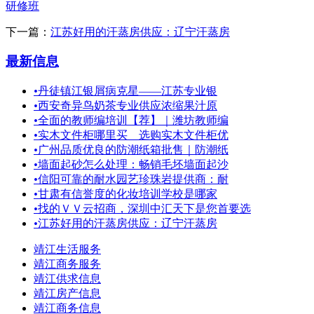
研修班
下一篇：
江苏好用的汗蒸房供应：辽宁汗蒸房
最新信息
•
丹徒镇江银屑病克星——江苏专业银
•
西安奇异鸟奶茶专业供应浓缩果汁原
•
全面的教师编培训【荐】｜潍坊教师编
•
实木文件柜哪里买＿选购实木文件柜优
•
广州品质优良的防潮纸箱批售｜防潮纸
•
墙面起砂怎么处理：畅销毛坯墙面起沙
•
信阳可靠的耐水园艺珍珠岩提供商：耐
•
甘肃有信誉度的化妆培训学校是哪家
•
找的ＶＶ云招商，深圳中汇天下是您首要选
•
江苏好用的汗蒸房供应：辽宁汗蒸房
靖江生活服务
靖江商务服务
靖江供求信息
靖江房产信息
靖江商务信息