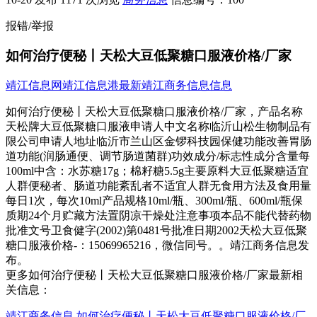
报错/举报
如何治疗便秘丨天松大豆低聚糖口服液价格/厂家
靖江信息网
靖江信息港
最新靖江商务信息信息
如何治疗便秘丨天松大豆低聚糖口服液价格/厂家，产品名称
天松牌大豆低聚糖口服液申请人中文名称临沂山松生物制品有
限公司申请人地址临沂市兰山区金锣科技园保健功能改善胃肠
道功能(润肠通便、调节肠道菌群)功效成分/标志性成分含量每
100ml中含：水苏糖17g；棉籽糖5.5g主要原料大豆低聚糖适宜
人群便秘者、肠道功能紊乱者不适宜人群无食用方法及食用量
每日1次，每次10ml产品规格10ml/瓶、300ml/瓶、600ml/瓶保
质期24个月贮藏方法置阴凉干燥处注意事项本品不能代替药物
批准文号卫食健字(2002)第0481号批准日期2002天松大豆低聚
糖口服液价格-：15069965216，微信同号。。靖江商务信息发
布。
更多如何治疗便秘丨天松大豆低聚糖口服液价格/厂家最新相
关信息：
靖江商务信息
如何治疗便秘丨天松大豆低聚糖口服液价格/厂