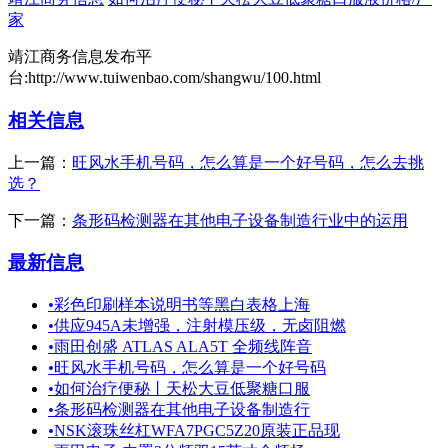
家
靖江商务信息发布平
台:http://www.tuiwenbao.com/shangwu/100.html
相关信息
上一篇：
旺风水手机号码，怎么算是一个好号码，怎么去挑
选？
下一篇：
条形码检测器在其他电子设备制造行业中的运用
最新信息
•
彩色印刷样本说明书等黑白表格上海
•
供应945A未增强，注射模压级，无卤阻燃
•
雨田创盛 ATLAS ALA5T 全频线阵音
•
旺风水手机号码，怎么算是一个好号码
•
如何治疗便秘丨天松大豆低聚糖口服
•
条形码检测器在其他电子设备制造行
•
NSK滚珠丝杠WFA7PGC5Z20原装正品现