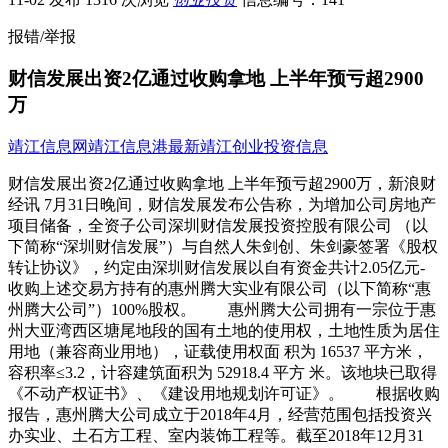
报错/举报
财信发展出资2亿通过收购拿地 上半年预亏超2900
万
靖江信息网
靖江信息港
最新靖江创业投资信息
财信发展出资2亿通过收购拿地 上半年预亏超2900万，新浪财
经讯 7月31日晚间，财信发展发布公告称，为增加公司房地产
项目储备，全资子公司深圳财信发展投资控股有限公司 （以
下简称“深圳财信发展”）与自然人朱剑创、朱剑豪签署《股权
转让协议》，约定由深圳财信发展以自有资金共计2.05亿元-
收购上述交易方持有的惠州腾大实业有限公司（以下简称“惠
州腾大公司”）100%股权。 惠州腾大公司拥有一宗位于惠
州大亚湾西区塘尾地段的国有土地的使用权，土地性质为居住
用地（兼容商业用地），证载使用权面 积为 16537 平方米，
容积率≤3.2，计容建筑面积为 52918.4 平方 米。该地块已取得
《不动产权证书》、《建设用地规划许可证》。 根据收购
报告，惠州腾大公司成立于2018年4月，经营范围包括投资兴
办实业、土石方工程、室内装饰工程等。截至2018年12月31