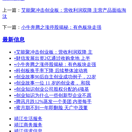
上一篇：
艾能聚冲击创业板：营收利润双降 主营产品面临淘
汰
下一篇：
小牛奔腾之涨停股揭秘：有色板块走强
最新信息
•
艾能聚冲击创业板：营收利润双降 主
•
财信发展出资2亿通过收购拿地 上半
•
小牛奔腾之涨停股揭秘：有色板块走强
•
科创板换手率下降 后续整体波动将
•
创业故事90后自主创业成功例子，22岁
•
创业故事一位 11 岁的创业者， 和我
•
创业知识创业公司股权分配的4项基
•
创业知识为什么一些创新型企业不愿
•
腾讯月跌12%蒸发一个美团 内资每手
•
蜜月期不到一年即翻脸 天广中茂董
靖江生活服务
靖江商务服务
靖江供求信息