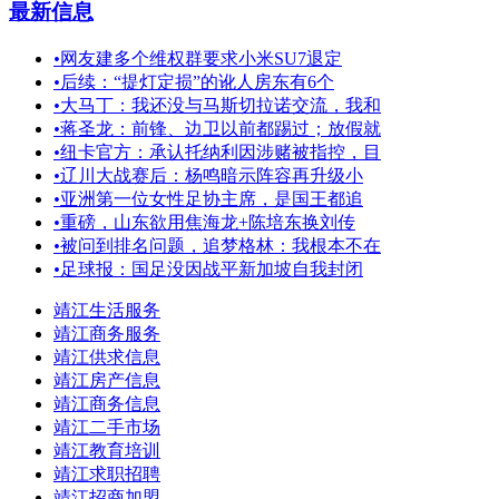
最新信息
•
网友建多个维权群要求小米SU7退定
•
后续：“提灯定损”的讹人房东有6个
•
大马丁：我还没与马斯切拉诺交流，我和
•
蒋圣龙：前锋、边卫以前都踢过；放假就
•
纽卡官方：承认托纳利因涉赌被指控，目
•
辽川大战赛后：杨鸣暗示阵容再升级小
•
亚洲第一位女性足协主席，是国王都追
•
重磅，山东欲用焦海龙+陈培东换刘传
•
被问到排名问题，追梦格林：我根本不在
•
足球报：国足没因战平新加坡自我封闭
靖江生活服务
靖江商务服务
靖江供求信息
靖江房产信息
靖江商务信息
靖江二手市场
靖江教育培训
靖江求职招聘
靖江招商加盟