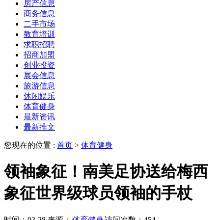
房产信息
商务信息
二手市场
教育培训
求职招聘
招商加盟
创业投资
展会信息
旅游信息
休闲娱乐
体育健身
最新资讯
最新推文
您现在的位置 :
首页
>
体育健身
领袖象征！南美足协送给梅西
象征世界级球员领袖的手杖
时间：03-28
来源：
体育健身
访问次数：454