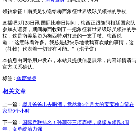
领袖象征！南美足协送给梅西象征世界级球员领袖的手杖
直播吧3月28日讯 国际比赛日期间，梅西正跟随阿根廷国家队
参加友谊赛，期间梅西收到了一把象征着世界级球员领袖的手
杖，这是南美足协为梅西特别打造的一支手杖。梅西说
道：“这意味着许多。我总是想快乐地做我喜欢做的事情，这
（礼物）代表着一切皆有可能。”（琪子饼）
本信息由网络用户发布，
本站只提供信息展示，内容详情请与
官方联系确认。
标签 :
体育健身
相关文章
上一篇：
婴儿爸爸出去喝酒，竟然将5个月大的宝宝独自留在
家里9个小时
下一篇：
国际乒联排名！孙颖莎三项霸榜，樊振东领跑3周
年，女单统治力强